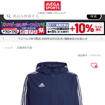
スポーツ
アウトドア
ブランド
アイテム
から探す
から探す
から探す
から探す
メガスポーツ公式オンラインショップ
検索
ワコール CW-X商品 2026年10月1日(木) 価格改定のお知らせ
メンズ
店舗受取可能
商品番号：
67867481