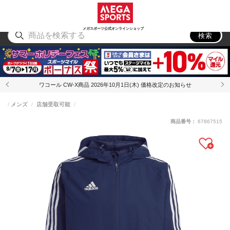
スポーツ
アウトドア
ブランド
アイテム
から探す
から探す
から探す
から探す
メガスポーツ公式オンラインショップ
検索
ワコール CW-X商品 2026年10月1日(木) 価格改定のお知らせ
メンズ
店舗受取可能
商品番号：
67867515