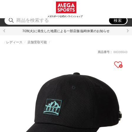
スポーツ
アウトドア
ブランド
アイテム
から探す
から探す
から探す
から探す
メガスポーツ公式オンラインショップ
検索
7/28(火)に発生した地震による一部店舗 臨時休業のお知らせ
レディース
店舗受取可能
商品番号：
68336643