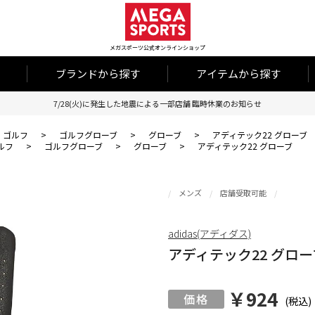
メガスポーツ公式オンラインショップ
ブランドから探す
アイテムから探す
7/28(火)に発生した地震による一部店舗 臨時休業のお知らせ
ゴルフ
>
ゴルフグローブ
>
グローブ
>
アディテック22 グローブ
ルフ
>
ゴルフグローブ
>
グローブ
>
アディテック22 グローブ
メンズ
店舗受取可能
adidas(アディダス)
アディテック22 グロー
￥924
(税込)