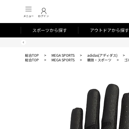
メニュー
ログイン
スポーツから探す
アウトドアから探す
総合TOP
>
MEGA SPORTS
>
adidas(アディダス)
>
総合TOP
>
MEGA SPORTS
>
競技・スポーツ
>
ゴ