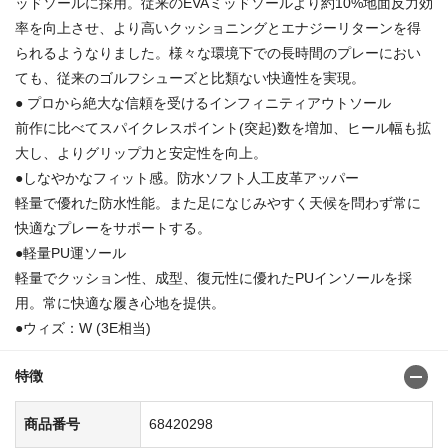
ッドソールに採用。従来のEVAミッドソールより約10%地面反力効
率を向上させ、より高いクッショニングとエナジーリターンを得
られるようなりました。様々な環境下での長時間のプレーにおい
ても、従来のゴルフシューズと比類ない快適性を実現。
● プロから絶大な信頼を受けるインフィニティアウトソール
前作に比べてスパイクレスポイント(突起)数を増加、ヒール幅も拡
大し、よりグリップ力と安定性を向上。
●しなやかなフィット感。防水ソフト人工皮革アッパー
軽量で優れた防水性能。また足になじみやすく天候を問わず常に
快適なプレーをサポートする。
●軽量PU運ソール
軽量でクッション性、成型、復元性に優れたPUインソールを採
用。常に快適な履き心地を提供。
●ウィズ：W (3E相当)
特徴
商品番号
68420298