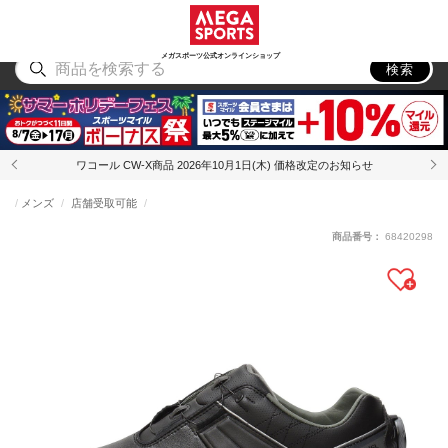
スポーツ
アウトドア
ブランド
アイテム
から探す
から探す
から探す
から探す
メガスポーツ公式オンラインショップ
検索
ワコール CW-X商品 2026年10月1日(木) 価格改定のお知らせ
メンズ
店舗受取可能
商品番号：
68420298