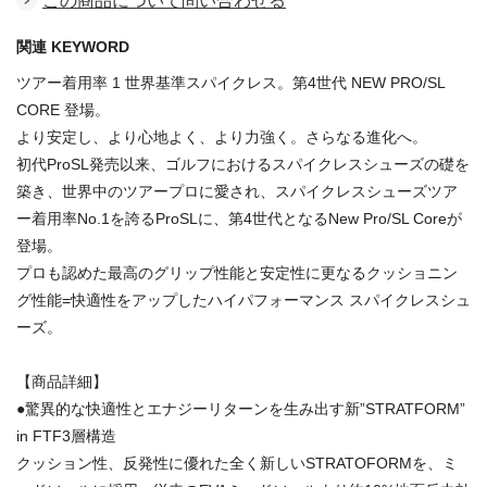
この商品について問い合わせる
関連 KEYWORD
ツアー着用率 1 世界基準スパイクレス。第4世代 NEW PRO/SL
CORE 登場。
より安定し、より心地よく、より力強く。さらなる進化へ。
初代ProSL発売以来、ゴルフにおけるスパイクレスシューズの礎を
築き、世界中のツアープロに愛され、スパイクレスシューズツア
ー着用率No.1を誇るProSLに、第4世代となるNew Pro/SL Coreが
登場。
プロも認めた最高のグリップ性能と安定性に更なるクッショニン
グ性能=快適性をアップしたハイパフォーマンス スパイクレスシュ
ーズ。
【商品詳細】
●驚異的な快適性とエナジーリターンを生み出す新”STRATFORM”
in FTF3層構造
クッション性、反発性に優れた全く新しいSTRATOFORMを、ミ