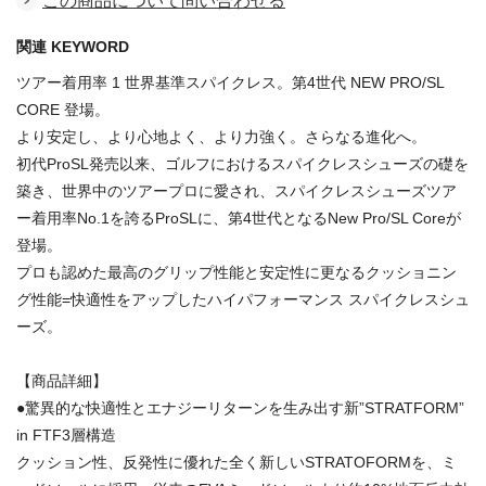
この商品について問い合わせる
関連 KEYWORD
ツアー着用率 1 世界基準スパイクレス。第4世代 NEW PRO/SL
CORE 登場。
より安定し、より心地よく、より力強く。さらなる進化へ。
初代ProSL発売以来、ゴルフにおけるスパイクレスシューズの礎を
築き、世界中のツアープロに愛され、スパイクレスシューズツア
ー着用率No.1を誇るProSLに、第4世代となるNew Pro/SL Coreが
登場。
プロも認めた最高のグリップ性能と安定性に更なるクッショニン
グ性能=快適性をアップしたハイパフォーマンス スパイクレスシュ
ーズ。
【商品詳細】
●驚異的な快適性とエナジーリターンを生み出す新”STRATFORM”
in FTF3層構造
クッション性、反発性に優れた全く新しいSTRATOFORMを、ミ