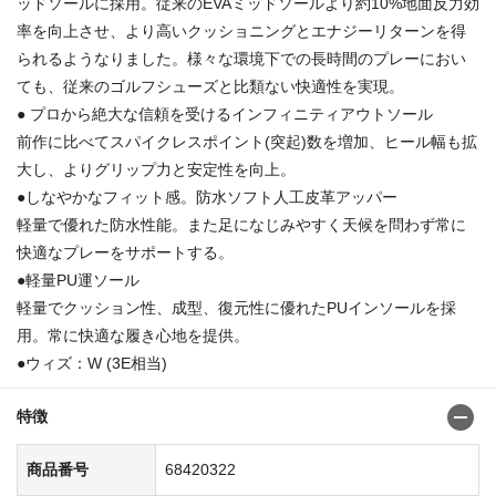
ッドソールに採用。従来のEVAミッドソールより約10%地面反力効
率を向上させ、より高いクッショニングとエナジーリターンを得
られるようなりました。様々な環境下での長時間のプレーにおい
ても、従来のゴルフシューズと比類ない快適性を実現。
● プロから絶大な信頼を受けるインフィニティアウトソール
前作に比べてスパイクレスポイント(突起)数を増加、ヒール幅も拡
大し、よりグリップ力と安定性を向上。
●しなやかなフィット感。防水ソフト人工皮革アッパー
軽量で優れた防水性能。また足になじみやすく天候を問わず常に
快適なプレーをサポートする。
●軽量PU運ソール
軽量でクッション性、成型、復元性に優れたPUインソールを採
用。常に快適な履き心地を提供。
●ウィズ：W (3E相当)
特徴
商品番号
68420322