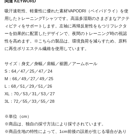
関連 KEYWORD
吸汗速乾性、軽量性に優れた素材VAPODRI（ベイパドライ）を使
用したトレーニングTシャツです。高温多湿期のさまざまなアクテ
ィビティをサポートします。左袖に再帰反射性をもつリフレクタ
ーを効果的に配置したデザインで、夜間のトレーニング時の視認
性を高めます。※こちらの製品は、環境負荷を減らすため、原料
に再生ポリエステル繊維を使用しています。
サイズ：身丈／身幅／肩幅／裾囲／アームホール
S：64／47／25／47／24
M：66／49／27／49／25
L：68／51／29／51／26
XL：70／53／31／53／27
3L：72／55／33／55／28
※単位（cm）
※商品は、独自の採寸方法により採寸されています。
※商品生地の特性によって、1cm前後の誤差が生じる場合があり