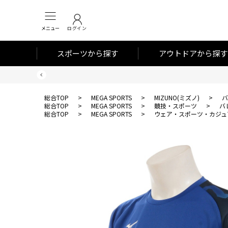
メニュー
ログイン
スポーツから探す
アウトドアから探す
総合TOP
>
MEGA SPORTS
>
MIZUNO(ミズノ)
>
バ
総合TOP
>
MEGA SPORTS
>
競技・スポーツ
>
バ
総合TOP
>
MEGA SPORTS
>
ウェア・スポーツ・カジュ