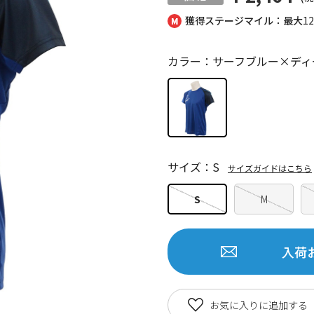
獲得ステージマイル：最大
1
カラー：サーフブルー×ディ
サイズ：S
サイズガイドはこちら
S
M
入荷
お気に入りに追加する