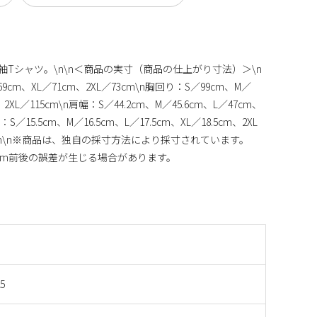
半袖Tシャツ。\n\n＜商品の実寸（商品の仕上がり寸法）＞\n
9cm、XL／71cm、2XL／73cm\n胸回り：S／99cm、M／
、2XL／115cm\n肩幅：S／44.2cm、M／45.6cm、L／47cm、
丈：S／15.5cm、M／16.5cm、L／17.5cm、XL／18.5cm、2XL
て\n\n※商品は、独自の採寸方法により採寸されています。
1cm前後の誤差が生じる場合があります。
5