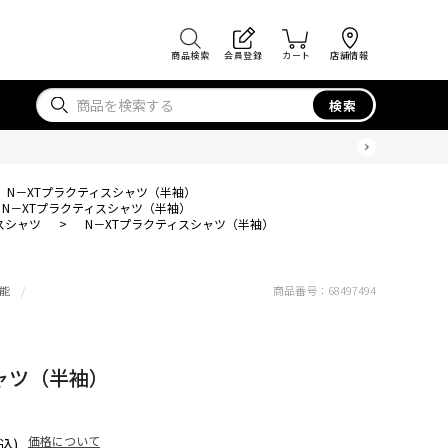
商品検索
会員登録
カート
店舗情報
検索
N－XTプラクティスシャツ（半袖）
N－XTプラクティスシャツ（半袖）
スシャツ
>
N－XTプラクティスシャツ（半袖）
能
商品番号：
68497494
ャツ（半袖）
価格について
込)