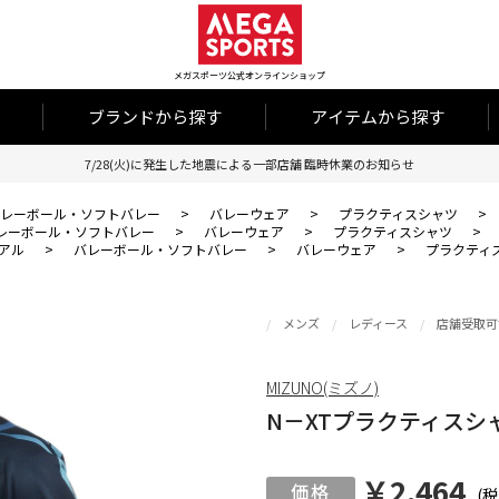
メガスポーツ公式オンラインショップ
ブランドから探す
アイテムから探す
7/28(火)に発生した地震による一部店舗 臨時休業のお知らせ
レーボール・ソフトバレー
>
バレーウェア
>
プラクティスシャツ
>
レーボール・ソフトバレー
>
バレーウェア
>
プラクティスシャツ
>
アル
>
バレーボール・ソフトバレー
>
バレーウェア
>
プラクティ
メンズ
レディース
店舗受取可
MIZUNO(ミズノ)
N－XTプラクティスシ
￥2,464
(税