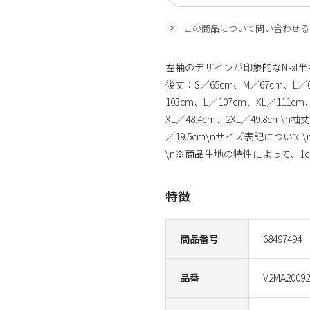
この商品について問い合わせる
左袖のデザインが印象的なN-xt
後丈：S／65cm、M／67cm、L／6
103cm、L／107cm、XL／111cm
XL／48.4cm、2XL／49.8cm\n袖
／19.5cm\nサイズ表記につい
\n※商品生地の特性によって、
特徴
商品番号
68497494
品番
V2MA20092