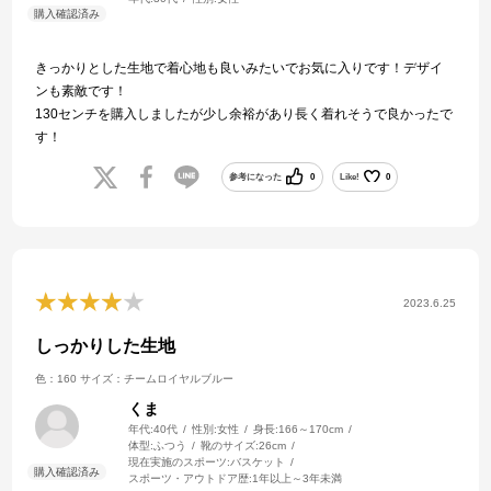
きっかりとした生地で着心地も良いみたいでお気に入りです！デザイ
ンも素敵です！
130センチを購入しましたが少し余裕があり長く着れそうで良かったで
す！
参考になった
0
Like!
0
2023.6.25
しっかりした生地
色：160
サイズ：チームロイヤルブルー
くま
年代:
40代
性別:
女性
身長:
166～170cm
体型:
ふつう
靴のサイズ:
26cm
現在実施のスポーツ:
バスケット
スポーツ・アウトドア歴:
1年以上～3年未満