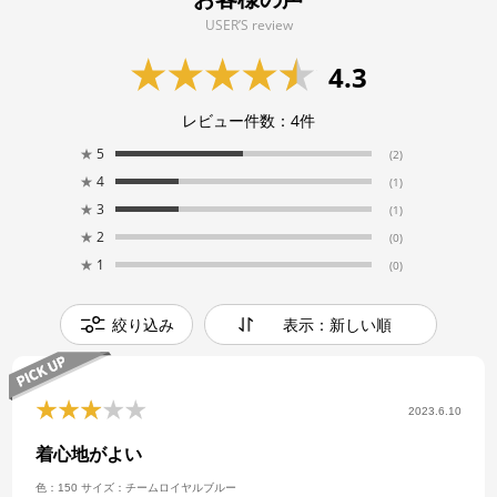
USER’S review
4.3
レビュー件数：
4
件
★
5
(2)
★
4
(1)
★
3
(1)
★
2
(0)
★
1
(0)
絞り込み
表示：新しい順
2023.6.10
着心地がよい
色：150
サイズ：チームロイヤルブルー