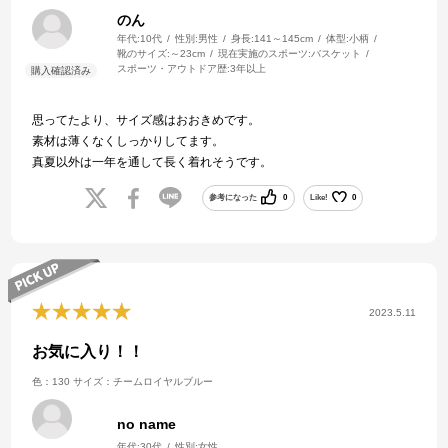
のん
年代:
10代
性別:
男性
身長:
141～145cm
体型:
小柄
靴のサイズ:
～23cm
現在実施のスポーツ:
バスケット
スポーツ・アウトドア歴:
3年以上
思ってたより、サイズ感はおおきめです。
素材は薄くなくしっかりしてます。
真夏以外は一年を通して長く着れそうです。
参考になった
0
Like!
0
2023.5.11
お気に入り！！
色：130
サイズ：チームロイヤルブルー
no name
年代:
30代
性別:
女性