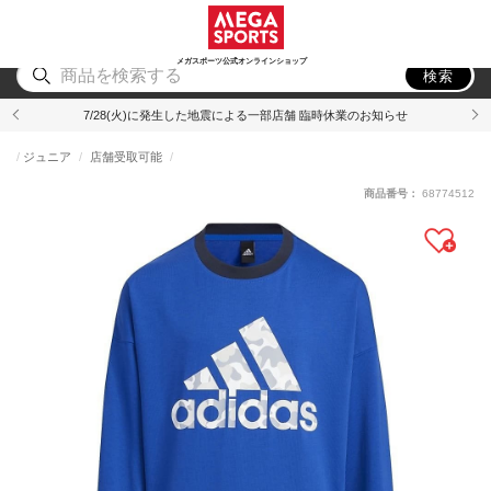
スポーツ
アウトドア
ブランド
アイテム
から探す
から探す
から探す
から探す
メガスポーツ公式オンラインショップ
検索
7/28(火)に発生した地震による一部店舗 臨時休業のお知らせ
ジュニア
店舗受取可能
商品番号：
68774512