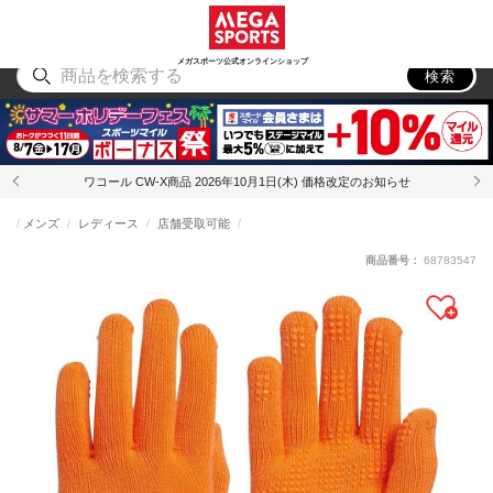
スポーツ
アウトドア
ブランド
アイテム
から探す
から探す
から探す
から探す
メガスポーツ公式オンラインショップ
検索
ワコール CW-X商品 2026年10月1日(木) 価格改定のお知らせ
メンズ
レディース
店舗受取可能
商品番号：
68783547