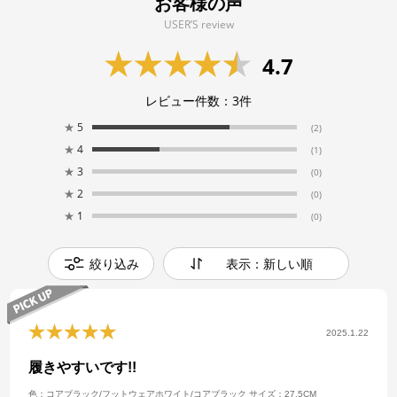
お客様の声
USER’S review
4.7
レビュー件数：
3
件
★
5
(2)
★
4
(1)
★
3
(0)
★
2
(0)
★
1
(0)
絞り込み
表示：新しい順
2025.1.22
履きやすいです!!
色：コアブラック/フットウェアホワイト/コアブラック
サイズ：27.5CM