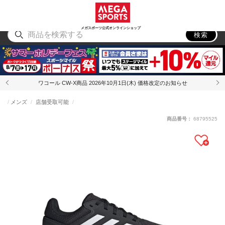
スポーツ
アウトドア
ブランド
アイテム
から探す
から探す
から探す
から探す
メガスポーツ公式オンラインショップ
検索
ワコール CW-X商品 2026年10月1日(木) 価格改定のお知らせ
メンズ
店舗受取可能
商品番号：
68795525