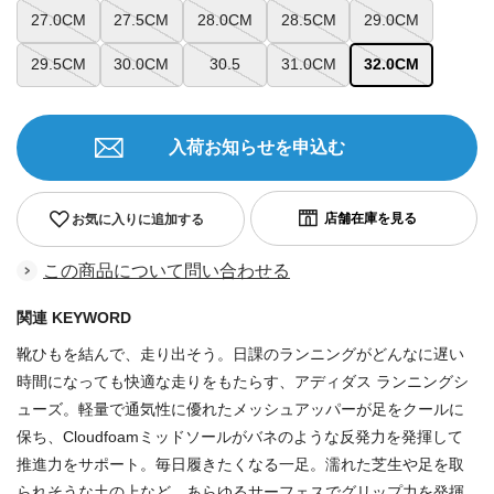
27.0CM
27.5CM
28.0CM
28.5CM
29.0CM
29.5CM
30.0CM
30.5
31.0CM
32.0CM
入荷お知らせを申込む
お気に入りに追加する
この商品について問い合わせる
関連 KEYWORD
靴ひもを結んで、走り出そう。日課のランニングがどんなに遅い
時間になっても快適な走りをもたらす、アディダス ランニングシ
ューズ。軽量で通気性に優れたメッシュアッパーが足をクールに
保ち、Cloudfoamミッドソールがバネのような反発力を発揮して
推進力をサポート。毎日履きたくなる一足。濡れた芝生や足を取
られそうな土の上など、あらゆるサーフェスでグリップ力を発揮