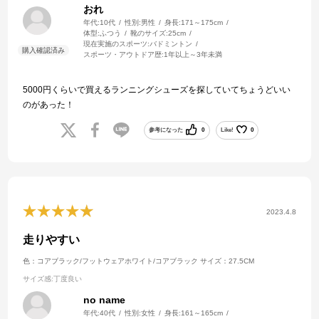
おれ
年代:
10代
性別:
男性
身長:
171～175cm
体型:
ふつう
靴のサイズ:
25cm
現在実施のスポーツ:
バドミントン
スポーツ・アウトドア歴:
1年以上～3年未満
5000円くらいで買えるランニングシューズを探していてちょうどいい
のがあった！
参考になった
0
Like!
0
2023.4.8
走りやすい
色：コアブラック/フットウェアホワイト/コアブラック
サイズ：27.5CM
サイズ感
:丁度良い
no name
年代:
40代
性別:
女性
身長:
161～165cm