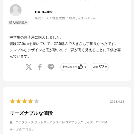
no name
年代:
50代
性別:
女性
靴のサイズ:
～23cm
中学生の息子用に購入しました。
普段27.5cmを履いていて、27.5購入で大きさも丁度良かったです。
シンプルなデザインと底が厚いので、背が高く見えることに子供は喜
んでいます。
参考になった
0
Like!
0
2023.4.18
リーズナブルな値段
色：コアブラック/フットウェアホワイト/コアブラック
サイズ：25.5CM
サイズ感
:丁度良い