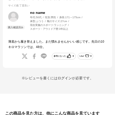
サイズ感
:丁度良い
no name
年代:
50代
性別:
男性
身長:
171～175cm
体型:
ふつう
靴のサイズ:
27cm
現在実施のスポーツ:
ランニング
スポーツ・アウトドア歴:
3年以上
薄底から履き替えました。まだ慣れませんかいい感じです。先日の10
キロマラソンでは、48分。
参考になった
0
Like!
0
※レビューを書くには
ログイン
が必要です。
この商品を見た方は、他にこんな商品を見ています