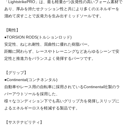
「LightstrikePRO」は、最も軽量かつ反発性の高いフォーム素材で
あり、厚みを持たせクッション性と共により多くのエネルギーを
溜めて戻すことで反発力を生み出すミッドソールです。
【剛性】
●TORSION RODS(トルションロッド)
安定性、ねじれ耐性、屈曲性に優れた樹脂バー。
距離に関わらず、レースやトレーニングなどあらゆるシーンで安
定性と推進力をバランスよく発揮するパーツです。
【グリップ】
●Continental(コンチネンタル)
自動車やレース用の自転車に採用されているContinental社製のラ
バーアウトソールを採用した、
様々なコンディション下でも高いグリップ力を発揮しスリップに
よるエネルギーロスを軽減する製品です。
【サステナビリティ】