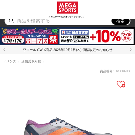
スポーツ
アウトドア
ブランド
アイテム
から探す
から探す
から探す
から探す
メガスポーツ公式オンラインショップ
検索
ワコール CW-X商品 2026年10月1日(木) 価格改定のお知らせ
メンズ
店舗受取可能
商品番号：
68798479