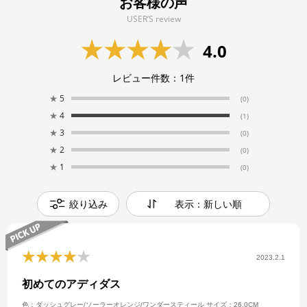
お客様の声
USER’S review
4.0
レビュー件数：
1
件
★
5
(0)
★
4
(1)
★
3
(0)
★
2
(0)
★
1
(0)
絞り込み
表示：新しい順
2023.2.1
初めてのアディダス
色：ダッシュグレー/ソーラーオレンジ/ワンダースティール
サイズ：26.0CM