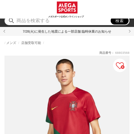
スポーツ
アウトドア
ブランド
アイテム
から探す
から探す
から探す
から探す
メガスポーツ公式オンラインショップ
検索
7/28(火)に発生した地震による一部店舗 臨時休業のお知らせ
メンズ
店舗受取可能
商品番号：
68803568