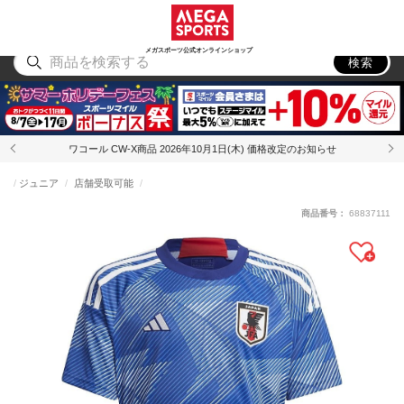
スポーツ
アウトドア
ブランド
アイテム
から探す
から探す
から探す
から探す
メガスポーツ公式オンラインショップ
検索
ワコール CW-X商品 2026年10月1日(木) 価格改定のお知らせ
ジュニア
店舗受取可能
商品番号：
68837111