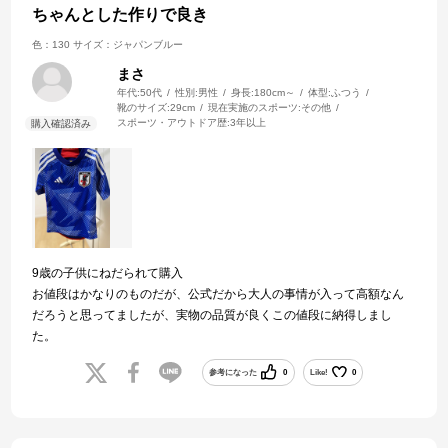
ちゃんとした作りで良き
色：130
サイズ：ジャパンブルー
まさ
年代:
50代
性別:
男性
身長:
180cm～
体型:
ふつう
靴のサイズ:
29cm
現在実施のスポーツ:
その他
スポーツ・アウトドア歴:
3年以上
9歳の子供にねだられて購入
お値段はかなりのものだが、公式だから大人の事情が入って高額なん
だろうと思ってましたが、実物の品質が良くこの値段に納得しまし
た。
参考になった
0
Like!
0