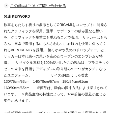
この商品について問い合わせる
関連 KEYWORD
歓喜をもたらす祈りの象徴としてORIGAMIをコンセプトに開発さ
れたグラフィックを採用。選手、サポーターの積み重なる想い
を、グラフィックを幾重にも重ねることで表現。 サッカーはもち
ろん、日常で着用するにもふさわしい、衣服内を快適に保ってく
れるAEROREADYを採用。 後ろがやや長めのドロップテールと、
サッカー日本代表への思いを込めたウーブンのエンブレムが特
徴。 リサイクル素材を100%使用したこの製品は、プラスチック
ゼロの未来を目指すアディダスの取り組みの一つがカタチになっ
たユニフォーム。 サイズ/胸囲/うしろ着丈
130/75cm/53cm 140/79cm/57cm 150/84cm/61cm
160/90cm/65cm ※商品は、独自の採寸方法により採寸されて
います。 ※商品生地の特性によって、1cm前後の誤差が生じる
場合があります。
※掲載画像の仕様・デザイン・カラー等が予告なく変更される場