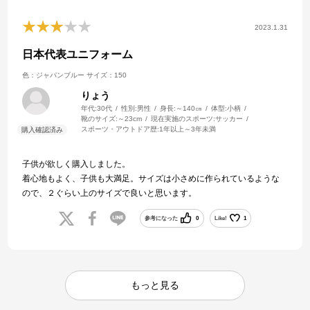
2023.1.31
日本代表ユニフォーム
色：ジャパンブルー
サイズ：150
りょう
年代:
30代
性別:
男性
身長:
～140㎝
体型:
小柄
靴のサイズ:
～23cm
現在実施のスポーツ:
サッカー
スポーツ・アウトドア歴:
1年以上～3年未満
子供が欲しく購入しました。
着心地もよく、子供も大満足。サイズは小さめに作られているような
ので、２ぐらい上のサイズで良いと思います。
参考になった
0
Like!
1
もっと見る