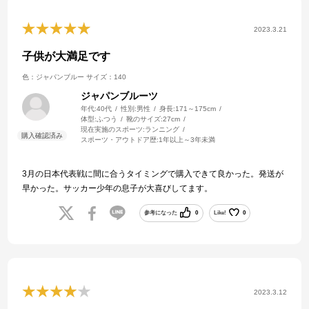
2023.3.21
子供が大満足です
色：ジャパンブルー
サイズ：140
ジャパンブルーツ
年代:
40代
性別:
男性
身長:
171～175cm
体型:
ふつう
靴のサイズ:
27cm
現在実施のスポーツ:
ランニング
スポーツ・アウトドア歴:
1年以上～3年未満
3月の日本代表戦に間に合うタイミングで購入できて良かった。発送が
早かった。サッカー少年の息子が大喜びしてます。
参考になった
0
Like!
0
2023.3.12