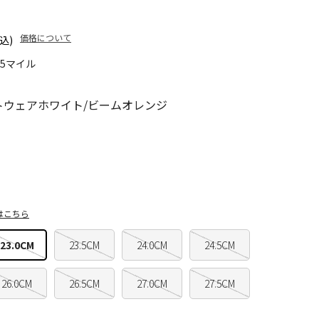
価格について
込)
35マイル
トウェアホワイト/ビームオレンジ
はこちら
23.0CM
23.5CM
24.0CM
24.5CM
26.0CM
26.5CM
27.0CM
27.5CM