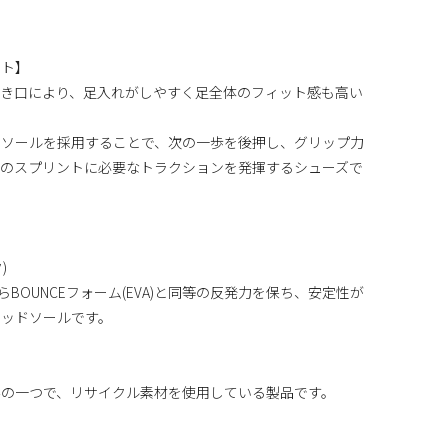
ント】
履き口により、足入れがしやすく足全体のフィット感も高い
ドソールを採用することで、次の一歩を後押し、グリップ力
速のスプリントに必要なトラクションを発揮するシューズで
)
らBOUNCEフォーム(EVA)と同等の反発力を保ち、安定性が
ミッドソールです。
みの一つで、リサイクル素材を使用している製品です。