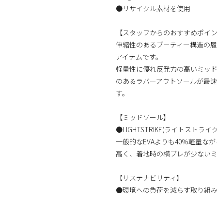
●リサイクル素材を使用
【スタッフからのおすすめポイ
伸縮性のあるブーティー構造の
アイテムです。
軽量性に優れ反発力の高いミッ
のあるラバーアウトソールが最
す。
【ミッドソール】
●LIGHTSTRIKE(ライトストライク
一般的なEVAよりも40％軽量なが
高く、着地時の横ブレが少ない
【サステナビリティ】
●環境への負荷を減らす取り組