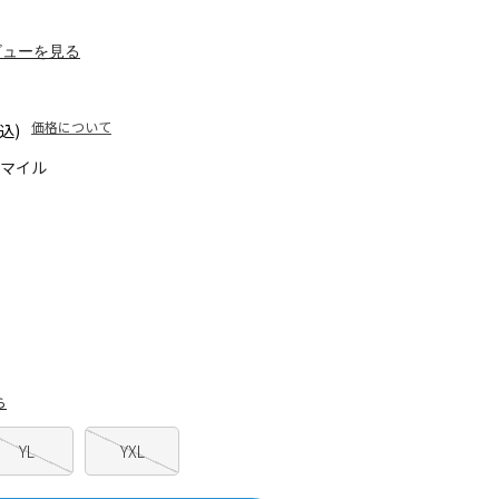
ビューを見る
価格について
込)
5マイル
ら
YL
YXL