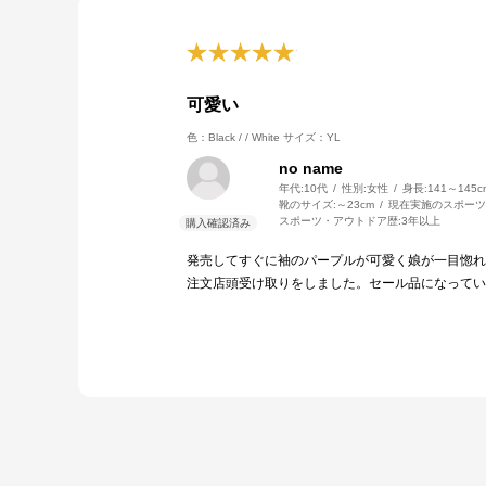
可愛い
色：Black / / White
サイズ：YL
no name
年代:
10代
性別:
女性
身長:
141～145c
靴のサイズ:
～23cm
現在実施のスポーツ
スポーツ・アウトドア歴:
3年以上
発売してすぐに袖のパープルが可愛く娘が一目惚れ
注文店頭受け取りをしました。セール品になってい