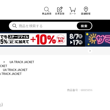
商品検索
会員登録
カート
店舗情報
検索
>
UA TRACK JACKET
ACKET
UA TRACK JACKET
A TRACK JACKET
商品番号：
68885896
ー)