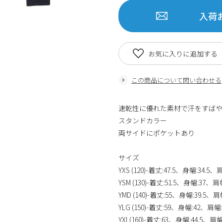
入荷
お気に入りに追加する
この商品について問い合わせる
速乾性に優れた素材で汗をすば
スタンドカラー
両サイドにポケットあり
サイズ
YXS (120)-着丈:47.5、身幅:34.5
YSM (130)-着丈:51.5、身幅:37、
YMD (140)-着丈:55、身幅:39.5、
YLG (150)-着丈:59、身幅:42、肩幅
YXL(160)-着丈:63、身幅:44.5、肩