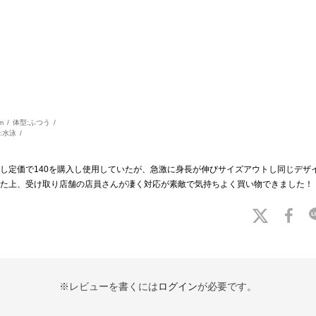
m
体型:
ふつう
:
水泳
し定価で140を購入し使用していたが、急激に身長が伸びサイズアウトし同じデザイ
た上、受け取り店舗の店員さんが凄く対応が素敵で気持ちよく買い物できました！
※レビューを書くには
ログイン
が必要です。