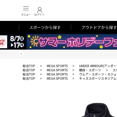
メニュー
ログイン
スポーツから探す
アウトドアから探す
総合TOP
>
MEGA SPORTS
>
UNDER ARMOUR(アンダ
総合TOP
>
MEGA SPORTS
>
競技・スポーツ
>
ス
総合TOP
>
MEGA SPORTS
>
ウェア・スポーツ・カジュ
総合TOP
>
MEGA SPORTS
>
キッズスポーツスタジアム