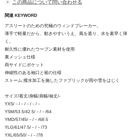
この商品について問い合わせる
関連 KEYWORD
アスリートのための究極のウィンドブレーカー。
薄手で軽量だから、動きやすいうえ、風を遮り、水を素早く弾
く。
耐久性に優れたウーブン素材を使用
裏メッシュ仕様
両サイドにポケット
伸縮性のある袖口と裾の仕様
ストーム:撥水加工を施したファブリックが雨や雪をはじく
サイズ/着丈/身幅/肩幅/袖丈/-
YXS/－/－/－/－/－
YSM/53.5/42.5/－/－/64
YMD/57/45/－/－/68.5
YLG/61/47.5/－/－/73
YXL/65/50/－/－/78