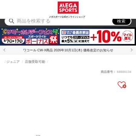
スポーツ
アウトドア
ブランド
アイテム
から探す
から探す
から探す
から探す
メガスポーツ公式オンラインショップ
検索
ワコール CW-X商品 2026年10月1日(木) 価格改定のお知らせ
ジュニア
店舗受取可能
商品番号：
68886134