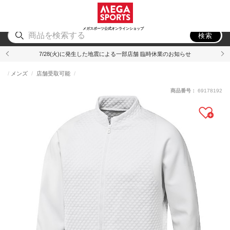
スポーツ
アウトドア
ブランド
アイテム
から探す
から探す
から探す
から探す
メガスポーツ公式オンラインショップ
検索
7/28(火)に発生した地震による一部店舗 臨時休業のお知らせ
メンズ
店舗受取可能
商品番号：
69178192