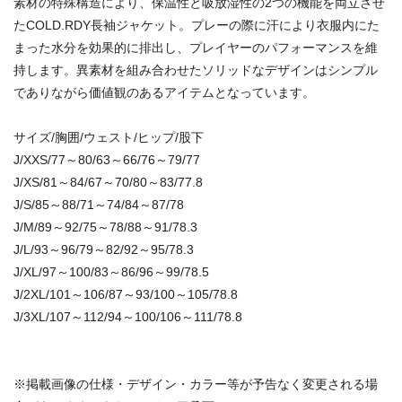
素材の特殊構造により、保温性と吸放湿性の2つの機能を両立させ
たCOLD.RDY長袖ジャケット。プレーの際に汗により衣服内にた
まった水分を効果的に排出し、プレイヤーのパフォーマンスを維
持します。異素材を組み合わせたソリッドなデザインはシンプル
でありながら価値観のあるアイテムとなっています。
サイズ/胸囲/ウェスト/ヒップ/股下
J/XXS/77～80/63～66/76～79/77
J/XS/81～84/67～70/80～83/77.8
J/S/85～88/71～74/84～87/78
J/M/89～92/75～78/88～91/78.3
J/L/93～96/79～82/92～95/78.3
J/XL/97～100/83～86/96～99/78.5
J/2XL/101～106/87～93/100～105/78.8
J/3XL/107～112/94～100/106～111/78.8
※掲載画像の仕様・デザイン・カラー等が予告なく変更される場