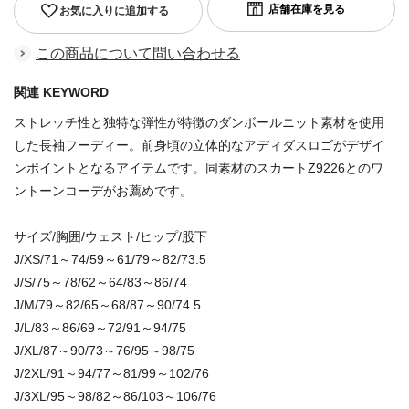
お気に入りに追加する
この商品について問い合わせる
関連 KEYWORD
ストレッチ性と独特な弾性が特徴のダンボールニット素材を使用
した長袖フーディー。前身頃の立体的なアディダスロゴがデザイ
ンポイントとなるアイテムです。同素材のスカートZ9226とのワ
ントーンコーデがお薦めです。
サイズ/胸囲/ウェスト/ヒップ/股下
J/XS/71～74/59～61/79～82/73.5
J/S/75～78/62～64/83～86/74
J/M/79～82/65～68/87～90/74.5
J/L/83～86/69～72/91～94/75
J/XL/87～90/73～76/95～98/75
J/2XL/91～94/77～81/99～102/76
J/3XL/95～98/82～86/103～106/76