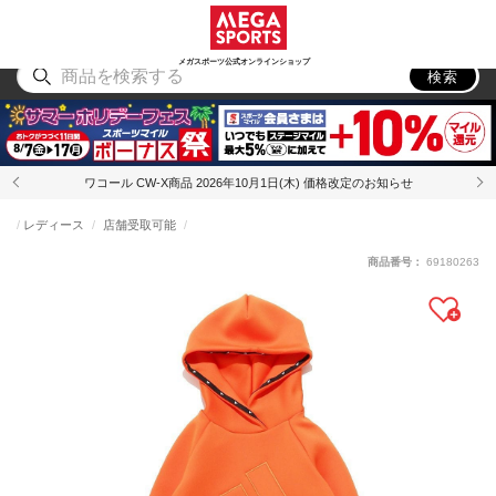
スポーツ
アウトドア
ブランド
アイテム
から探す
から探す
から探す
から探す
メガスポーツ公式オンラインショップ
検索
ワコール CW-X商品 2026年10月1日(木) 価格改定のお知らせ
レディース
店舗受取可能
商品番号：
69180263