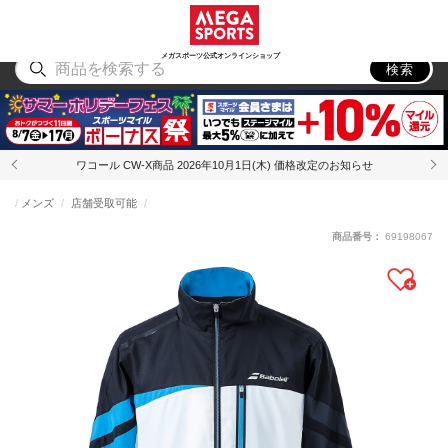
スポーツ
アウトドア
ブランド
アイテム
から探す
から探す
から探す
から探す
メガスポーツ公式オンラインショップ
検索
ワコール CW-X商品 2026年10月1日(木) 価格改定のお知らせ
メンズ
店舗受取可能
商品番号：
69198067