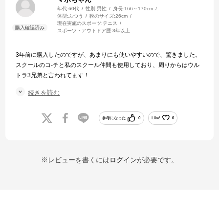
年代:
60代
性別:
男性
身長:
166～170cm
体型:
ふつう
靴のサイズ:
26cm
現在実施のスポーツ:
テニス
スポーツ・アウトドア歴:
3年以上
3年前に購入したのですが、あまりにも使いやすいので、驚きました。
スクールのコ-チと私のスクール仲間も使用しており、周りからはウル
トラ3兄弟と言われてます！
続きを読む
また色が大変良く、強そうに見えるのも捨て難く、V5.0の色に馴染め
ないので、今回新品が売られていたので、即購入しました。
参考になった
0
Like!
0
もう1本購入しようか迷っているところです。
お気に入りのラケットからは、なかなか離れられないですねー。
※レビューを書くには
ログイン
が必要です。