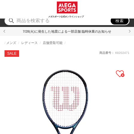
スポーツ
アウトドア
ブランド
アイテム
から探す
から探す
から探す
から探す
メガスポーツ公式オンラインショップ
検索
7/28(火)に発生した地震による一部店舗 臨時休業のお知らせ
メンズ
レディース
店舗受取可能
商品番号：
69202471
SALE