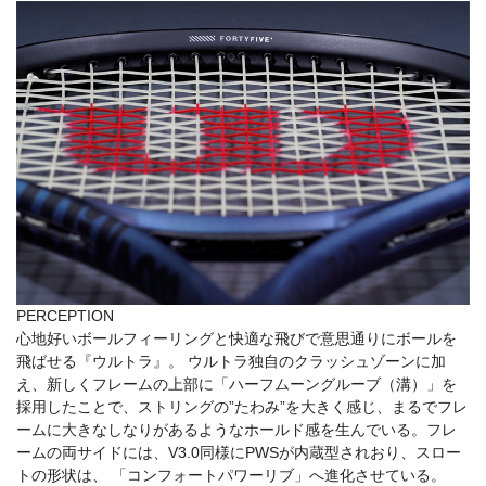
PERCEPTION
心地好いボールフィーリングと快適な飛びで意思通りにボールを
飛ばせる『ウルトラ』。 ウルトラ独自のクラッシュゾーンに加
え、新しくフレームの上部に「ハーフムーングルーブ（溝）」を
採用したことで、ストリングの”たわみ”を大きく感じ、まるでフレ
ームに大きなしなりがあるようなホールド感を生んでいる。フレ
ームの両サイドには、V3.0同様にPWSが内蔵型されおり、スロー
トの形状は、 「コンフォートパワーリブ」へ進化させている。