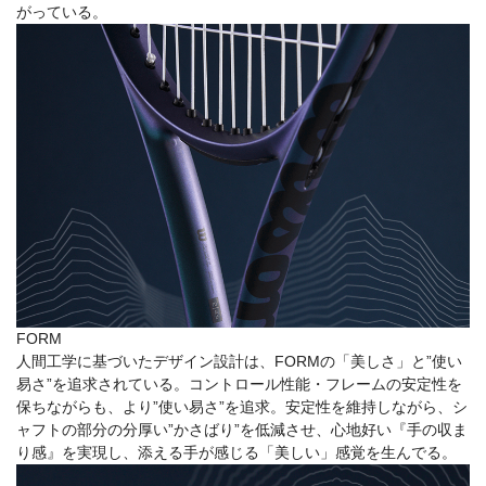
がっている。
FORM
人間工学に基づいたデザイン設計は、FORMの「美しさ」と”使い
易さ”を追求されている。コントロール性能・フレームの安定性を
保ちながらも、より”使い易さ”を追求。安定性を維持しながら、シ
ャフトの部分の分厚い”かさばり”を低減させ、心地好い『手の収ま
り感』を実現し、添える手が感じる「美しい」感覚を生んでる。