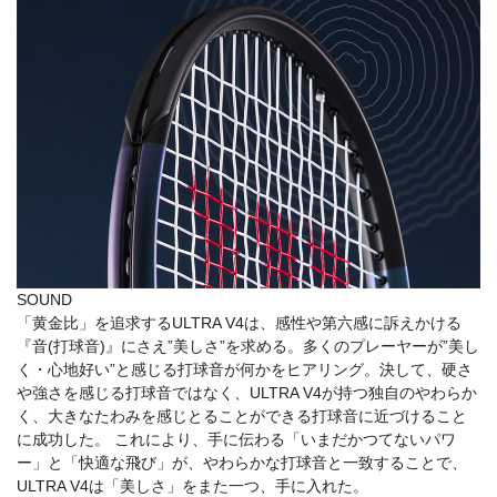
SOUND
「黄金比」を追求するULTRA V4は、感性や第六感に訴えかける
『音(打球音)』にさえ”美しさ”を求める。多くのプレーヤーが”美し
く・心地好い”と感じる打球音が何かをヒアリング。決して、硬さ
や強さを感じる打球音ではなく、ULTRA V4が持つ独自のやわらか
く、大きなたわみを感じとることができる打球音に近づけること
に成功した。 これにより、手に伝わる「いまだかつてないパワ
ー」と「快適な飛び」が、やわらかな打球音と一致することで、
ULTRA V4は「美しさ」をまた一つ、手に入れた。