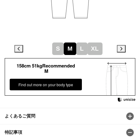
S
M
L
XL
158cm 51kgRecommended
M
Find out more on your body type
よくあるご質問
特記事項