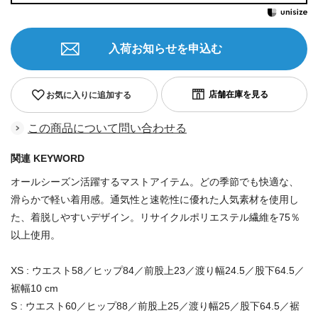
入荷お知らせを申込む
お気に入りに追加する
この商品について問い合わせる
関連 KEYWORD
オールシーズン活躍するマストアイテム。どの季節でも快適な、
滑らかで軽い着用感。通気性と速乾性に優れた人気素材を使用し
た、着脱しやすいデザイン。リサイクルポリエステル繊維を75％
以上使用。
XS : ウエスト58／ヒップ84／前股上23／渡り幅24.5／股下64.5／
裾幅10 cm
S : ウエスト60／ヒップ88／前股上25／渡り幅25／股下64.5／裾