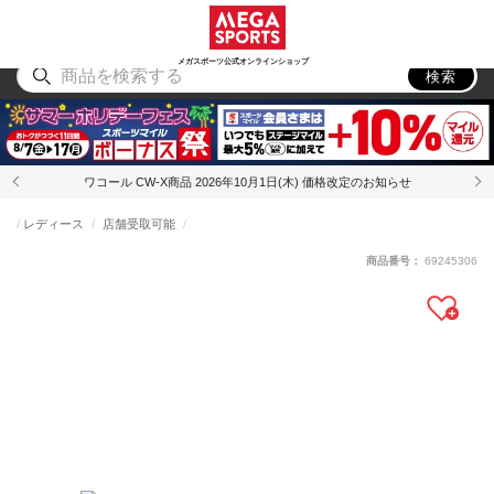
スポーツ
アウトドア
ブランド
アイテム
から探す
から探す
から探す
から探す
メガスポーツ公式オンラインショップ
検索
ワコール CW-X商品 2026年10月1日(木) 価格改定のお知らせ
レディース
店舗受取可能
商品番号：
69245306