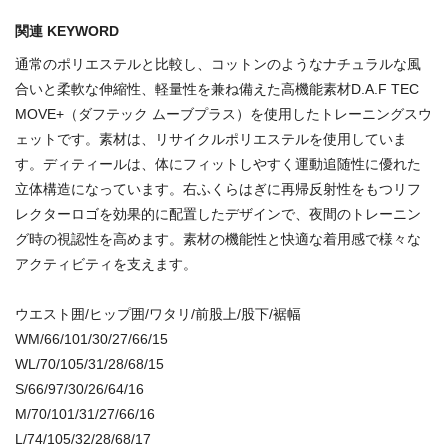
関連 KEYWORD
通常のポリエステルと比較し、コットンのようなナチュラルな風
合いと柔軟な伸縮性、軽量性を兼ね備えた高機能素材D.A.F TEC
MOVE+（ダフテック ムーブプラス）を使用したトレーニングスウ
ェットです。素材は、リサイクルポリエステルを使用していま
す。ディティールは、体にフィットしやすく運動追随性に優れた
立体構造になっています。右ふくらはぎに再帰反射性をもつリフ
レクターロゴを効果的に配置したデザインで、夜間のトレーニン
グ時の視認性を高めます。素材の機能性と快適な着用感で様々な
アクティビティを支えます。
ウエスト囲/ヒップ囲/ワタリ/前股上/股下/裾幅
WM/66/101/30/27/66/15
WL/70/105/31/28/68/15
S/66/97/30/26/64/16
M/70/101/31/27/66/16
L/74/105/32/28/68/17