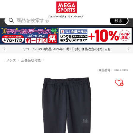
スポーツ
アウトドア
ブランド
アイテム
から探す
から探す
から探す
から探す
メガスポーツ公式オンラインショップ
検索
ワコール CW-X商品 2026年10月1日(木) 価格改定のお知らせ
メンズ
店舗受取可能
商品番号：
69272987