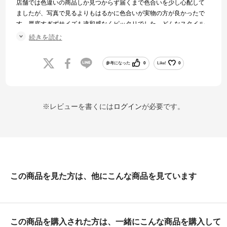
店舗では色違いの商品しか見つからず届くまで色合いを少し心配して
ましたが、写真で見るよりもはるかに色合いが実物の方が良かったで
す。厚底すぎずサイズも違和感なくピッタリでした。どんなスタイル
にも合わせれそうでかなりお気に入りの1足になりました。購入してよ
続きを読む
かったです。
参考になった
0
Like!
0
※レビューを書くには
ログイン
が必要です。
この商品を見た方は、他にこんな商品を見ています
この商品を購入された方は、一緒にこんな商品を購入して