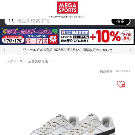
スポーツ
アウトドア
ブランド
アイテム
から探す
から探す
から探す
から探す
メガスポーツ公式オンラインショップ
検索
ワコール CW-X商品 2026年10月1日(木) 価格改定のお知らせ
レディース
店舗受取可能
商品番号：
69694321