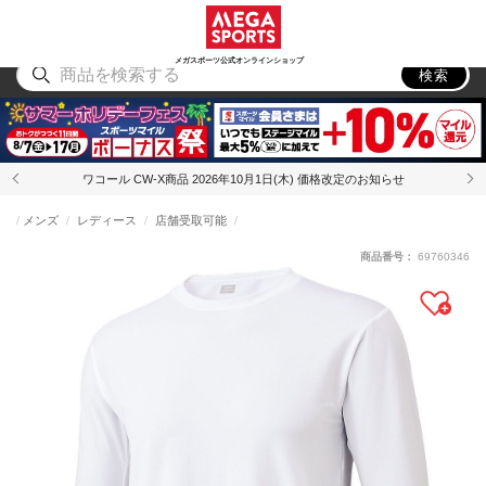
スポーツ
アウトドア
ブランド
アイテム
から探す
から探す
から探す
から探す
メガスポーツ公式オンラインショップ
検索
ワコール CW-X商品 2026年10月1日(木) 価格改定のお知らせ
メンズ
レディース
店舗受取可能
商品番号：
69760346