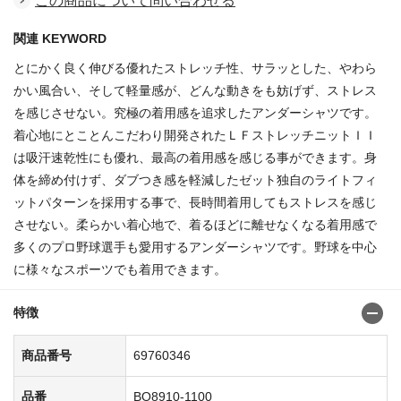
この商品について問い合わせる
関連 KEYWORD
とにかく良く伸びる優れたストレッチ性、サラッとした、やわら
かい風合い、そして軽量感が、どんな動きをも妨げず、ストレス
を感じさせない。究極の着用感を追求したアンダーシャツです。
着心地にとことんこだわり開発されたＬＦストレッチニットＩＩ
は吸汗速乾性にも優れ、最高の着用感を感じる事ができます。身
体を締め付けず、ダブつき感を軽減したゼット独自のライトフィ
ットパターンを採用する事で、長時間着用してもストレスを感じ
させない。柔らかい着心地で、着るほどに離せなくなる着用感で
多くのプロ野球選手も愛用するアンダーシャツです。野球を中心
に様々なスポーツでも着用できます。
特徴
商品番号
69760346
品番
BO8910-1100