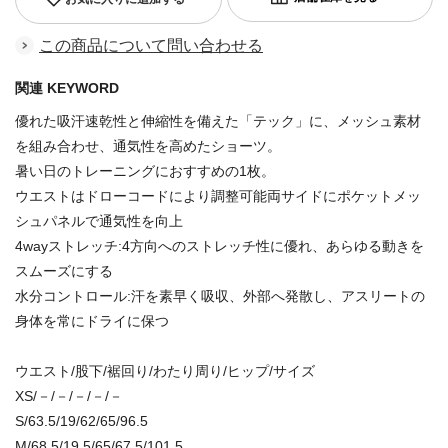
この商品について問い合わせる
関連 KEYWORD
優れた吸汗速乾性と伸縮性を備えた「テック」に、メッシュ素材
を組み合わせ、通気性を高めたショーツ。
暑い日のトレーニングにおすすめの1枚。
ウエストはドローコードにより調整可能両サイドにポケットメッ
シュパネルで通気性を向上
4wayストレッチ:4方向へのストレッチ性に優れ、あらゆる動きを
スムーズにする
水分コントロール:汗を素早く吸収、外部へ発散し、アスリートの
身体を常にドライに保つ
ウエスト/股下/裾回り/わたり周り/ヒップ/サイズ
XS/－/－/－/－/－
S/63.5/19/62/65/96.5
M/68.5/19.5/65/67.5/101.5