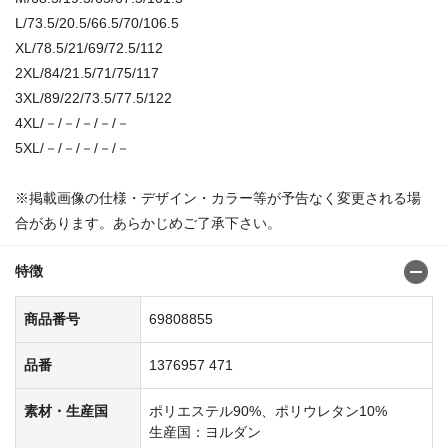
L/73.5/20.5/66.5/70/106.5
XL/78.5/21/69/72.5/112
2XL/84/21.5/71/75/117
3XL/89/22/73.5/77.5/122
4XL/－/－/－/－/－
5XL/－/－/－/－/－
※掲載画像の仕様・デザイン・カラー等が予告なく変更される場
合があります。あらかじめご了承下さい。
特徴
商品番号
69808855
品番
1376957 471
素材・生産国
ポリエステル90%、ポリウレタン10%
生産国：ヨルダン