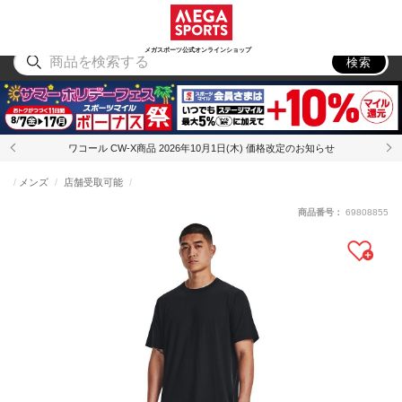
スポーツ
アウトドア
ブランド
アイテム
から探す
から探す
から探す
から探す
メガスポーツ公式オンラインショップ
検索
ワコール CW-X商品 2026年10月1日(木) 価格改定のお知らせ
メンズ
店舗受取可能
商品番号：
69808855