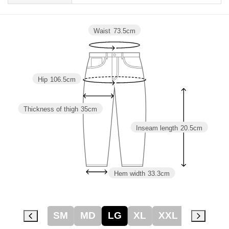
Waist
73.5cm
Hip
106.5cm
Thickness of thigh
35cm
Inseam length
20.5cm
Hem width
33.3cm
SM
MD
LG
XL
XXL
3XL