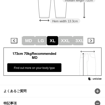
Inseam length
71cm
Hem width
13.3cm
SM
MD
LG
XL
XXL
3XL
4XL
173cm 70kgRecommended
MD
Find out more on your body type
よくあるご質問
特記事項