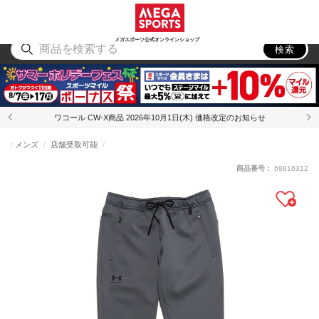
スポーツ
アウトドア
ブランド
アイテム
から探す
から探す
から探す
から探す
メガスポーツ公式オンラインショップ
検索
ワコール CW-X商品 2026年10月1日(木) 価格改定のお知らせ
メンズ
店舗受取可能
商品番号：
69816312