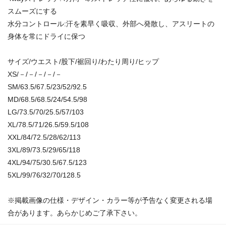
スムーズにする
水分コントロール:汗を素早く吸収、外部へ発散し、アスリートの
身体を常にドライに保つ
サイズ/ウエスト/股下/裾回り/わたり周り/ヒップ
XS/－/－/－/－/－
SM/63.5/67.5/23/52/92.5
MD/68.5/68.5/24/54.5/98
LG/73.5/70/25.5/57/103
XL/78.5/71/26.5/59.5/108
XXL/84/72.5/28/62/113
3XL/89/73.5/29/65/118
4XL/94/75/30.5/67.5/123
5XL/99/76/32/70/128.5
※掲載画像の仕様・デザイン・カラー等が予告なく変更される場
合があります。あらかじめご了承下さい。