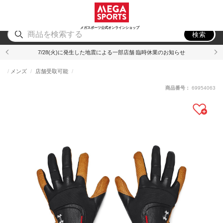
スポーツ
アウトドア
ブランド
アイテム
から探す
から探す
から探す
から探す
メガスポーツ公式オンラインショップ
検索
7/28(火)に発生した地震による一部店舗 臨時休業のお知らせ
メンズ
店舗受取可能
商品番号：
69954063