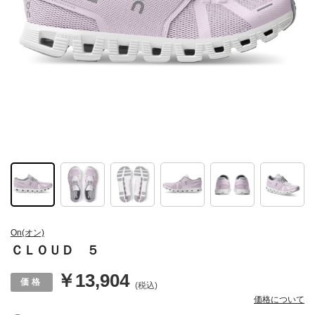
On(オン)
ＣＬＯＵＤ ５
￥13,904
(税込)
価格について