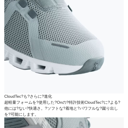
CloudTec?も?さらに?進化
超軽量フォームを?使用した?Onの?特許技術CloudTec?に?よる?
他には?ない?快適さ。?ソフトな?着地と?パワフルな?蹴り出し
を?可能にします。