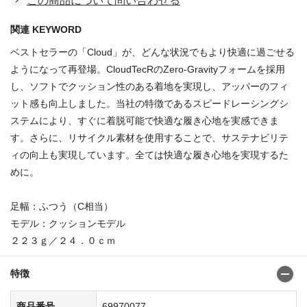
この商品について問い合わせる
関連 KEYWORD
ベストセラーの「Cloud」が、どんな状況でもより快適に過ごせる
ようになって再登場。CloudTecRのZero-Gravityフォームを採用
し、ソフトでクッション性のある着地を実現し、アッパーのフィ
ット感も向上しました。当社の特徴であるスピードレーシングシ
ステムにより、すぐに着脱可能で快適な履き心地を実感できま
す。さらに、リサイクル素材を使用することで、サステナビリテ
ィの向上も実現しています。全ては快適な履き心地を実現するた
めに。
足幅：ふつう（C相当）
モデル：クッションモデル
２２３ｇ／２４．０ｃｍ
特徴
商品番号
69970077