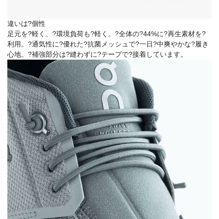
違いは?個性
足元を?軽く、?環境負荷も?軽く。?全体の?44%に?再生素材を?
利用。?通気性に?優れた?抗菌メッシュで?一日?中爽やかな?履き
心地。?補強部分は?縫わずに?テープで?接着しています。