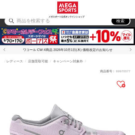
スポーツ
アウトドア
ブランド
アイテム
から探す
から探す
から探す
から探す
メガスポーツ公式オンラインショップ
検索
ワコール CW-X商品 2026年10月1日(木) 価格改定のお知らせ
レディース
店舗受取可能
キャンペーン対象外
商品番号：
69970077