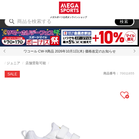
スポーツ
アウトドア
ブランド
アイテム
から探す
から探す
から探す
から探す
メガスポーツ公式オンラインショップ
検索
ワコール CW-X商品 2026年10月1日(木) 価格改定のお知らせ
ジュニア
店舗受取可能
商品番号：
70011655
SALE