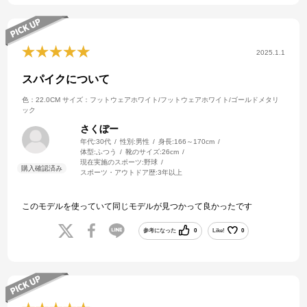
2025.1.1
スパイクについて
色：22.0CM
サイズ：フットウェアホワイト/フットウェアホワイト/ゴールドメタリ
ック
さくぼー
年代:
30代
性別:
男性
身長:
166～170cm
体型:
ふつう
靴のサイズ:
26cm
現在実施のスポーツ:
野球
スポーツ・アウトドア歴:
3年以上
このモデルを使っていて同じモデルが見つかって良かったです
参考になった
0
Like!
0