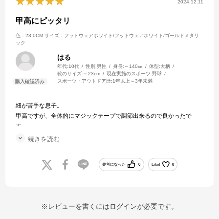
2024.12.11
甲高にピッタリ
色：23.0CM
サイズ：フットウェアホワイト/フットウェアホワイト/ゴールドメタリ
ック
はる
年代:
10代
性別:
男性
身長:
～140㎝
体型:
大柄
靴のサイズ:
～23cm
現在実施のスポーツ:
野球
スポーツ・アウトドア歴:
1年以上～3年未満
紐が苦手な息子。
甲高ですが、全体的にマジックテープで調節出来るので良かったで
す。
少し大きめが良いとレビューにあらりましたが売り切れのためいつも
続きを読む
のサイズで購入さしましたが、問題ありませんでした。
参考になった
0
Like!
0
※レビューを書くには
ログイン
が必要です。