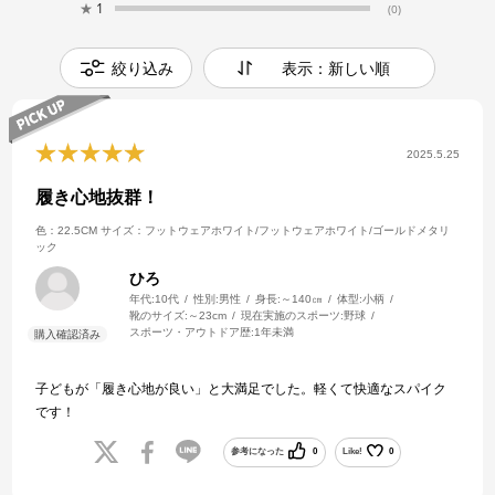
★
1
(0)
絞り込み
表示：新しい順
2025.5.25
履き心地抜群！
色：22.5CM
サイズ：フットウェアホワイト/フットウェアホワイト/ゴールドメタリ
ック
ひろ
年代:
10代
性別:
男性
身長:
～140㎝
体型:
小柄
靴のサイズ:
～23cm
現在実施のスポーツ:
野球
スポーツ・アウトドア歴:
1年未満
子どもが「履き心地が良い」と大満足でした。軽くて快適なスパイク
です！
参考になった
0
Like!
0