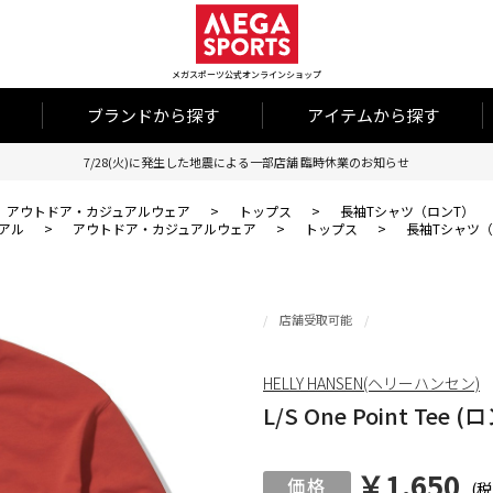
メガスポーツ公式オンラインショップ
ブランドから探す
アイテムから探す
7/28(火)に発生した地震による一部店舗 臨時休業のお知らせ
アウトドア・カジュアルウェア
>
トップス
>
長袖Tシャツ（ロンT）
アル
>
アウトドア・カジュアルウェア
>
トップス
>
長袖Tシャツ（
店舗受取可能
HELLY HANSEN(ヘリーハンセン)
L/S One Point 
￥1,650
(税