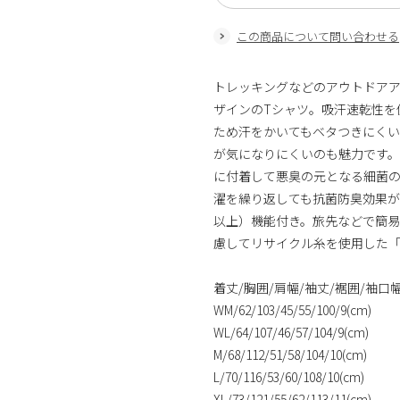
この商品について問い合わせる
トレッキングなどのアウトドアア
ザインのTシャツ。吸汗速乾性を
ため汗をかいてもベタつきにく
が気になりにくいのも魅力です
に付着して悪臭の元となる細菌
濯を繰り返しても抗菌防臭効果が長く
以上）機能付き。旅先などで簡
慮してリサイクル糸を使用した「GRE
着丈/胸囲/肩幅/袖丈/裾囲/袖口幅(
WM/62/103/45/55/100/9(cm)
WL/64/107/46/57/104/9(cm)
M/68/112/51/58/104/10(cm)
L/70/116/53/60/108/10(cm)
XL/73/121/55/62/113/11(cm)