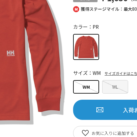
獲得ステージマイル：最大
8
カラー：PR
サイズ：WM
サイズガイドはこ
WM
WL
入荷
お気に入りに追加する