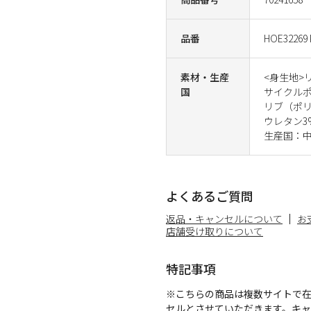
品番
HOE32269
素材・生産
<身生地>
国
サイクルポ
リブ（ポリ
ウレタン3
生産国：
よくあるご質問
返品・キャンセルについて
お
店舗受け取りについて
特記事項
※こちらの商品は複数サイトで
セルとさせていただきます。キ