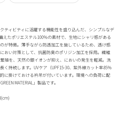
クティビティに活躍する機能性を盛り込んだ、シンプルなデ
備えたポリエステル100％の素材で、生地にシャリ感がある
いのが特徴。薄手ながら防透加工を施しているため、透け感
。におい対策として、抗菌防臭のポリジン加工を採用。繊維
の繁殖を、天然の銀イオンが抑え、においの発生を軽減。洗
持続します。UVケア（UPF15-30、紫外線カット率85％
易的に掛けておける衿吊が付いています。環境への負荷に配
EN MATERIAL」製品です。
cm)