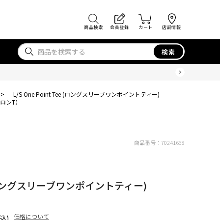
商品検索
会員登録
カート
店舗情報
検索
>
L/S One Point Tee (ロングスリーブワンポイントティー)
ロンT）
商品番号：
70241658
Tee (ロングスリーブワンポイントティー)
価格について
込)