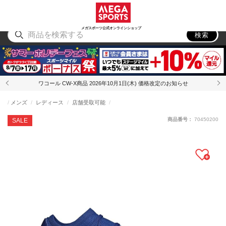
スポーツ
アウトドア
ブランド
アイテム
から探す
から探す
から探す
から探す
メガスポーツ公式オンラインショップ
検索
ワコール CW-X商品 2026年10月1日(木) 価格改定のお知らせ
メンズ
レディース
店舗受取可能
商品番号：
70450200
SALE