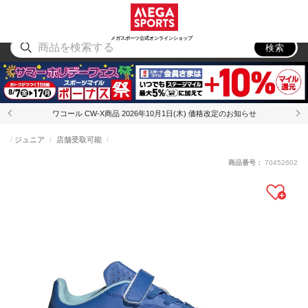
スポーツ
アウトドア
ブランド
アイテム
から探す
から探す
から探す
から探す
メガスポーツ公式オンラインショップ
検索
ワコール CW-X商品 2026年10月1日(木) 価格改定のお知らせ
ジュニア
店舗受取可能
商品番号：
70452602