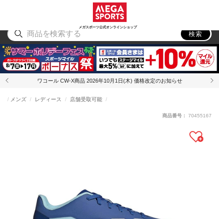
スポーツ
アウトドア
ブランド
アイテム
から探す
から探す
から探す
から探す
メガスポーツ公式オンラインショップ
検索
ワコール CW-X商品 2026年10月1日(木) 価格改定のお知らせ
メンズ
レディース
店舗受取可能
商品番号：
70455167