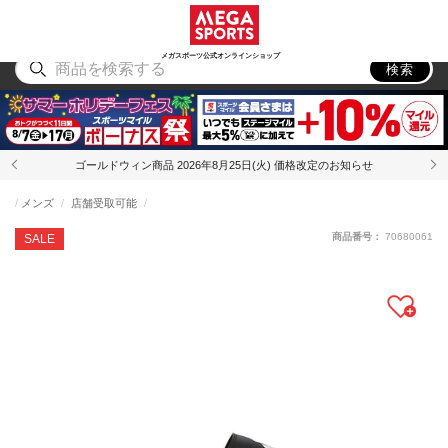
スポーツ
アウトドア
ブランド
アイテム
から探す
から探す
から探す
から探す
メガスポーツ公式オンラインショップ
検索
ゴールドウィン商品 2026年8月25日(火) 価格改定のお知らせ
メンズ
店舗受取可能
商品番号：
70680061
SALE