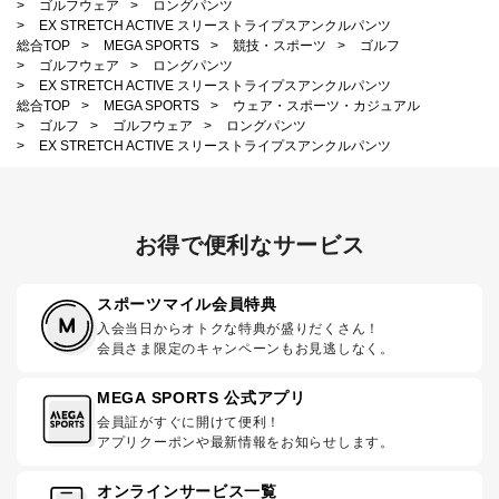
>
ゴルフウェア
>
ロングパンツ
>
EX STRETCH ACTIVE スリーストライプスアンクルパンツ
総合TOP
>
MEGA SPORTS
>
競技・スポーツ
>
ゴルフ
>
ゴルフウェア
>
ロングパンツ
>
EX STRETCH ACTIVE スリーストライプスアンクルパンツ
総合TOP
>
MEGA SPORTS
>
ウェア・スポーツ・カジュアル
>
ゴルフ
>
ゴルフウェア
>
ロングパンツ
>
EX STRETCH ACTIVE スリーストライプスアンクルパンツ
お得で便利なサービス
スポーツマイル会員特典
入会当日からオトクな特典が盛りだくさん！
会員さま限定のキャンペーンもお見逃しなく。
MEGA SPORTS 公式アプリ
会員証がすぐに開けて便利！
アプリクーポンや最新情報をお知らせします。
オンラインサービス一覧