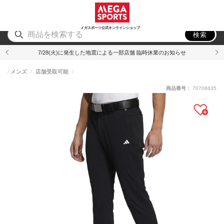
スポーツ
アウトドア
ブランド
アイテム
から探す
から探す
から探す
から探す
メガスポーツ公式オンラインショップ
検索
7/28(火)に発生した地震による一部店舗 臨時休業のお知らせ
メンズ
店舗受取可能
商品番号：
70706635