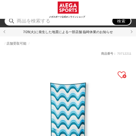
スポーツ
アウトドア
ブランド
アイテム
から探す
から探す
から探す
から探す
メガスポーツ公式オンラインショップ
検索
7/28(火)に発生した地震による一部店舗 臨時休業のお知らせ
店舗受取可能
商品番号：
70712211