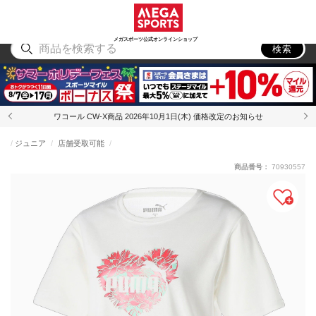
スポーツ
アウトドア
ブランド
アイテム
から探す
から探す
から探す
から探す
メガスポーツ公式オンラインショップ
検索
ワコール CW-X商品 2026年10月1日(木) 価格改定のお知らせ
ジュニア
店舗受取可能
商品番号：
70930557