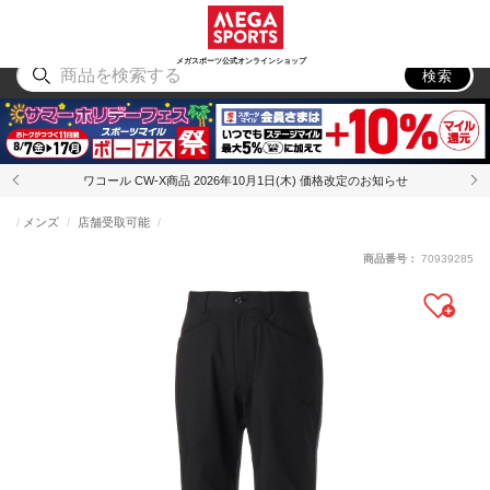
スポーツ
アウトドア
ブランド
アイテム
から探す
から探す
から探す
から探す
メガスポーツ公式オンラインショップ
検索
ワコール CW-X商品 2026年10月1日(木) 価格改定のお知らせ
メンズ
店舗受取可能
商品番号：
70939285