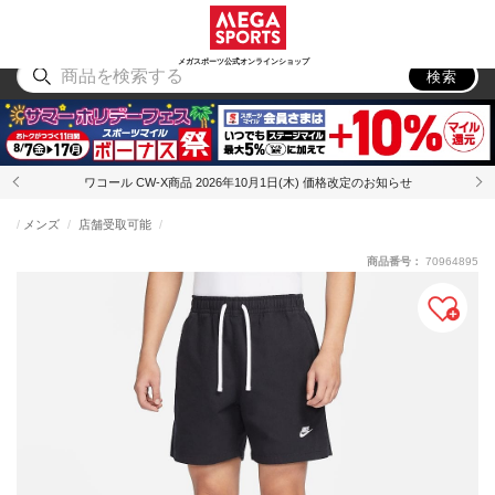
スポーツ
アウトドア
ブランド
アイテム
から探す
から探す
から探す
から探す
メガスポーツ公式オンラインショップ
検索
ワコール CW-X商品 2026年10月1日(木) 価格改定のお知らせ
メンズ
店舗受取可能
商品番号：
70964895