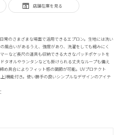
日常のさまざまな場面で活用できるエプロン。生地には洗い
材の風合いがあるうえ、強度があり、洗濯をしても縮みにく
ンマーなど長尺の道具も収納できる大きなパッチポケットを
ンドタオルやランタンなども掛けられる丈夫なループも備え
締め具合によりフィット感の調節が可能。UVプロテクト
5%以上)機能付き。使い勝手の良いシンプルなデザインのアイテ
丈