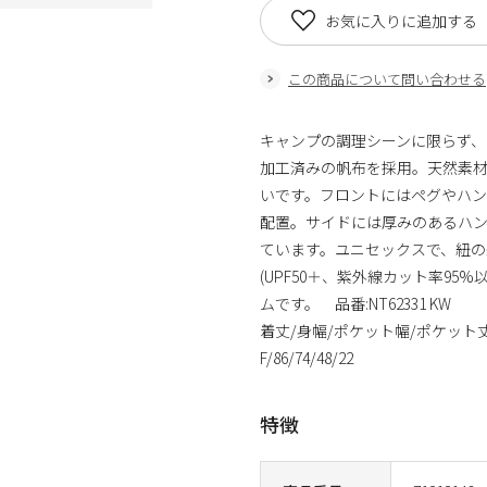
お気に入りに追加する
この商品について問い合わせる
キャンプの調理シーンに限らず、
加工済みの帆布を採用。天然素
いです。フロントにはペグやハ
配置。サイドには厚みのあるハ
ています。ユニセックスで、紐の
(UPF50＋、紫外線カット率9
ムです。 品番:NT62331 KW
着丈/身幅/ポケット幅/ポケット
F/86/74/48/22
特徴