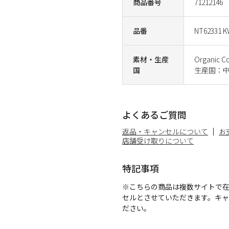
商品番号
71212146
品番
NT62331 
素材・生産
Organic 
国
生産国：
よくあるご質問
返品・キャンセルについて
お
店舗受け取りについて
特記事項
※こちらの商品は複数サイトで
セルとさせていただきます。キ
ださい。