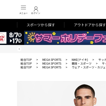
メニュー
ログイン
スポーツから探す
アウトドアから探す
総合TOP
>
MEGA SPORTS
>
NIKE(ナイキ)
>
サッ
総合TOP
>
MEGA SPORTS
>
競技・スポーツ
>
サ
総合TOP
>
MEGA SPORTS
>
ウェア・スポーツ・カジュ