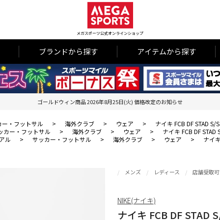
メガスポーツ公式オンラインショップ
ブランドから探す
アイテムから探す
ゴールドウィン商品 2026年8月25日(火) 価格改定のお知らせ
カー・フットサル
>
海外クラブ
>
ウェア
>
ナイキ FCB DF STAD S
ッカー・フットサル
>
海外クラブ
>
ウェア
>
ナイキ FCB DF STAD
アル
>
サッカー・フットサル
>
海外クラブ
>
ウェア
>
ナイキ 
メンズ
レディース
店舗受取可
NIKE(ナイキ)
ナイキ FCB DF STAD 