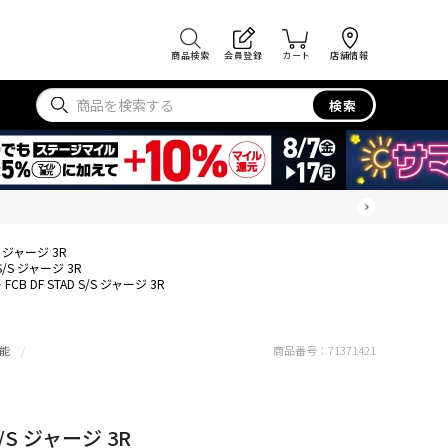
商品検索
会員登録
カート
店舗情報
検索
/S ジャージ 3R
 S/S ジャージ 3R
FCB DF STAD S/S ジャージ 3R
能
商品番号：
71371421
S/S ジャージ 3R