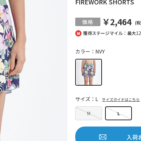
FIREWORK SHORTS
￥2,464
(税
獲得ステージマイル：最大
1
カラー：NVY
サイズ：L
サイズガイドはこちら
M
L
入荷