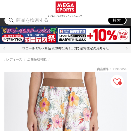
スポーツ
アウトドア
ブランド
アイテム
から探す
から探す
から探す
から探す
メガスポーツ公式オンラインショップ
検索
ワコール CW-X商品 2026年10月1日(木) 価格改定のお知らせ
レディース
店舗受取可能
商品番号：
71386056