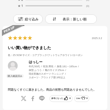
★
1
(0)
絞り込み
表示：新しい順
2025.3.2
いい買い物ができました
色：25.5CM
サイズ：コアブラック/フットウェアホワイト/カーボン
はっしー
年代:
50代
性別:
男性
身長:
161～165cm
体型:
ふつう
靴のサイズ:
25cm
現在実施のスポーツ:
ランニング
スポーツ・アウトドア歴:
3年以上
問題なくすぐに届きました。商品の状態も問題ありませんでした。
参考になった
0
Like!
0