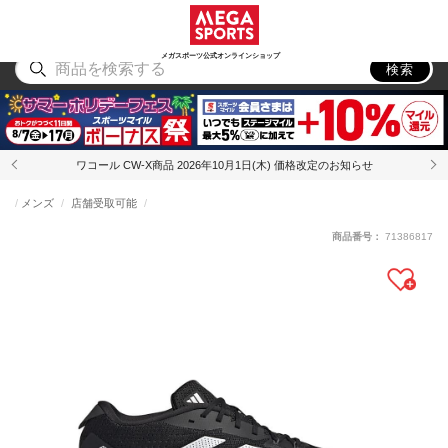
スポーツ
アウトドア
ブランド
アイテム
から探す
から探す
から探す
から探す
メガスポーツ公式オンラインショップ
検索
ワコール CW-X商品 2026年10月1日(木) 価格改定のお知らせ
メンズ
店舗受取可能
商品番号：
71386817