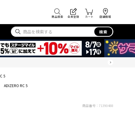
商品検索
会員登録
カート
店舗情報
検索
C 5
ADIZERO RC 5
商品番号：
71390488