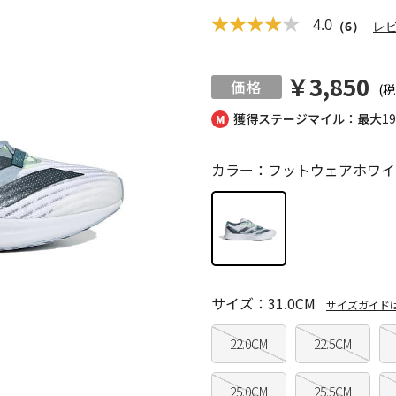
4.0
（6）
レ
￥3,850
(税
獲得ステージマイル：最大
1
カラー：フットウェアホワイ
サイズ：31.0CM
サイズガイド
22.0CM
22.5CM
25.0CM
25.5CM