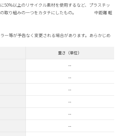
に50%以上のリサイクル素材を使用するなど、プラスチッ
スの取り組みの一つをカタチにしたもの。 中距離 軽
カラー等が予告なく変更される場合があります。あらかじめ
重さ（単位）
--
--
--
--
--
--