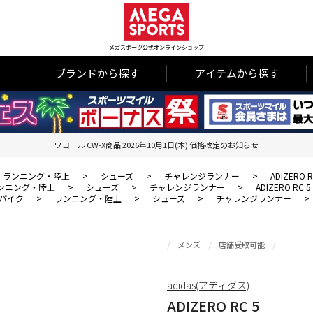
メガスポーツ公式オンラインショップ
ブランドから探す
アイテムから探す
ワコール CW-X商品 2026年10月1日(木) 価格改定のお知らせ
ランニング・陸上
>
シューズ
>
チャレンジランナー
>
ADIZERO R
ンニング・陸上
>
シューズ
>
チャレンジランナー
>
ADIZERO RC 5
パイク
>
ランニング・陸上
>
シューズ
>
チャレンジランナー
>
メンズ
店舗受取可能
adidas(アディダス)
ADIZERO RC 5