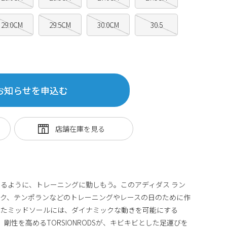
29.0CM
29.5CM
30.0CM
30.5
お知らせを申込む
るように、トレーニングに勤しもう。このアディダス ラン
ク、テンポランなどのトレーニングやレースの日のために作
れたミッドソールには、ダイナミックな動きを可能にする
を搭載。剛性を高めるTORSIONRODSが、キビキビとした足運びを