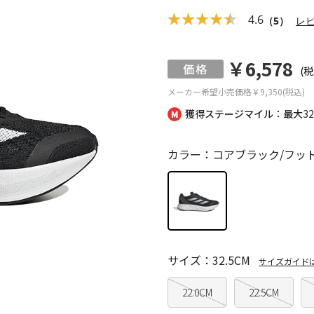
4.6
（5）
レ
￥6,578
(税
メーカー希望小売価格
￥9,350(税込)
獲得ステージマイル：最大
3
カラー：コアブラック/フッ
サイズ：32.5CM
サイズガイド
22.0CM
22.5CM