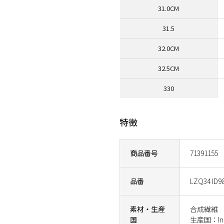
31.0CM
31.5
32.0CM
32.5CM
330
特徴
商品番号
71391155
品番
LZQ34 ID9
素材・生産
合成繊維
国
生産国：Ind