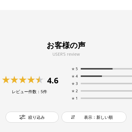
お客様の声
USER’S review
★
5
★
4
4.6
★
3
★
2
レビュー件数：
5
件
★
1
絞り込み
表示：新しい順