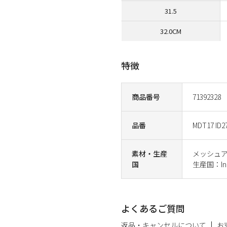
31.5
32.0CM
特徴
商品番号
71392328
品番
MDT17 ID2
素材・生産
メッシュ
国
生産国：Ind
よくあるご質問
返品・キャンセルについて
お