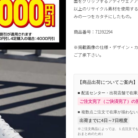
面をグリップするアディウェアア
以上のリサイクル素材を使用する
みの一つをカタチにしたもの。
商品番号：71392294
※掲載画像の仕様・デザイン・
ご了承下さい。
【商品出荷についてご案内】
■ 配送センター・出荷店舗で在
ご注文完了（ご決済完了）の
■ 複数点ご注文で在庫が揃わない
出荷までに4日～7日程度
※ご注文商品によっては、１点注文でも
おまとめのため）