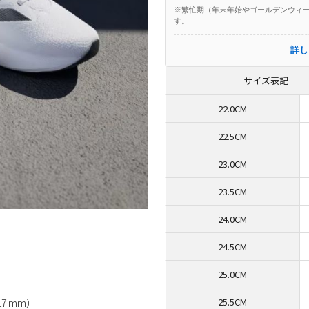
※繁忙期（年末年始やゴールデンウィー
す。
詳し
サイズ表記
22.0CM
22.5CM
23.0CM
23.5CM
24.0CM
24.5CM
25.0CM
25.5CM
7 mm）