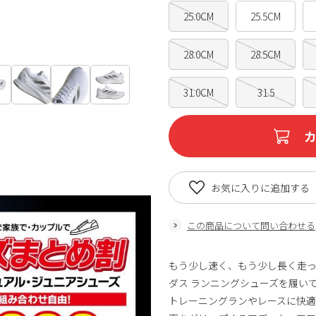
25.0CM
25.5CM
28.0CM
28.5CM
31.0CM
31.5
お気に入りに追加する
この商品について問い合わせる
もう少し速く、もう少し長く走っ
ダス ランニングシューズを履い
トレーニングランやレースに快適