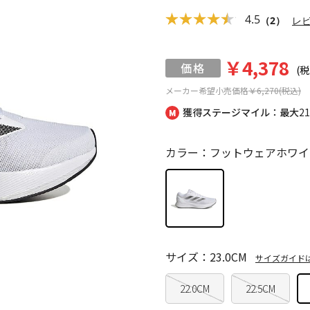
4.5
（2）
レ
￥4,378
(税
メーカー希望小売価格
￥6,270(税込)
獲得ステージマイル：最大
2
カラー：フットウェアホワイ
サイズ：23.0CM
サイズガイド
22.0CM
22.5CM