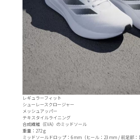
レギュラーフィット
シューレースクロージャー
メッシュアッパー
テキスタイルライニング
合成繊維（EVA）のミッドソール
重量：272 g
ミッドソールドロップ：6 mm（ヒール：23 mm / 前足部：1