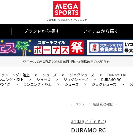
メガスポーツ公式オンラインショップ
ブランドから探す
アイテムから探す
ワコール CW-X商品 2026年10月1日(木) 価格改定のお知らせ
ランニング・陸上
>
シューズ
>
ジョグシューズ
>
DURAMO RC
ンニング・陸上
>
シューズ
>
ジョグシューズ
>
DURAMO RC
パイク
>
ランニング・陸上
>
シューズ
>
ジョグシューズ
>
D
メンズ
店舗受取可能
adidas(アディダス)
DURAMO RC