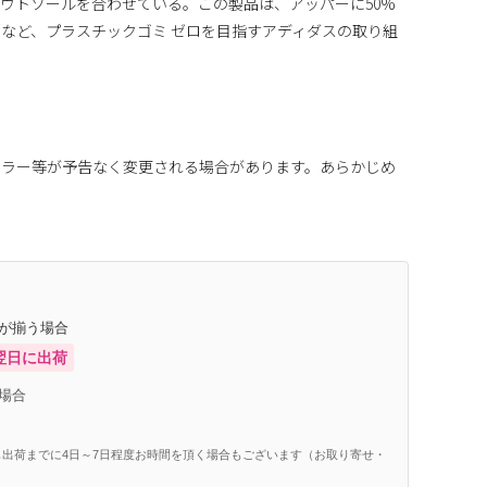
ウトソールを合わせている。この製品は、アッパーに50%
など、プラスチックゴミ ゼロを目指すアディダスの取り組
カラー等が予告なく変更される場合があります。あらかじめ
庫が揃う場合
翌日に出荷
場合
出荷までに4日～7日程度お時間を頂く場合もございます（お取り寄せ・