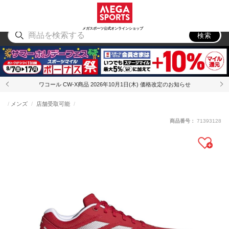
スポーツ
アウトドア
ブランド
アイテム
から探す
から探す
から探す
から探す
メガスポーツ公式オンラインショップ
検索
ワコール CW-X商品 2026年10月1日(木) 価格改定のお知らせ
メンズ
店舗受取可能
商品番号：
71393128