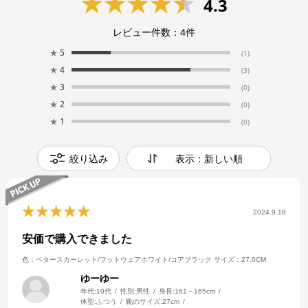
4.3
レビュー件数：
4
件
★
5
(1)
★
4
(3)
★
3
(0)
★
2
(0)
★
1
(0)
絞り込み
表示：新しい順
2024.9.18
安価で購入できました
色：ベタースカーレット/フットウェアホワイト/コアブラック
サイズ：27.0CM
ゆーゆー
年代:
10代
性別:
男性
身長:
161～165cm
体型:
ふつう
靴のサイズ:
27cm