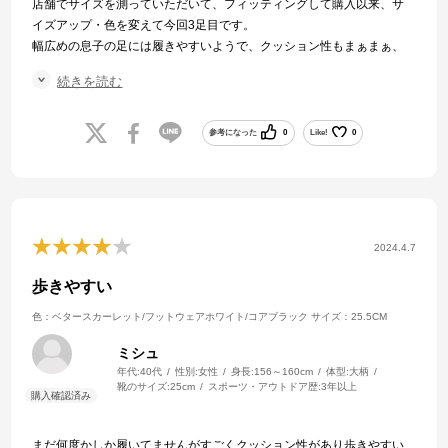
店舗でサイズを測っていただいて、フィッティングして購入以来、サ
イズアップ・色を変えて今回3足目です。
幅広めの息子の足には履きやすいようで、クッション性もまぁまぁ、
同時に他メーカーの靴を一緒に購入したらこちらばかり履いていまし
続きを読む
た。
店舗が近くないのでオンラインで購入できるのはとても助かります。
参考になった
0
Like!
0
2024.4.7
歩きやすい
色：ベタースカーレット/フットウェアホワイト/コアブラック
サイズ：25.5CM
ミシュ
年代:
40代
性別:
女性
身長:
156～160cm
体型:
大柄
靴のサイズ:
25cm
スポーツ・アウトドア歴:
3年以上
まだ何度かしか履いてませんがすごくクッション性があり歩きやすい