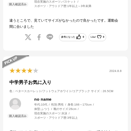
現在実施のスポーツ:
バスケット
スポーツ・アウトドア歴:
1年以上～3年未満
違うところで、見ていてサイズがなかったので良かったです。運動会
間に合いました
参考になった
0
Like!
0
2024.8.8
中学男子お気に入り
色：ベタースカーレット/フットウェアホワイト/コアブラック
サイズ：26.5CM
no name
年代:
10代
性別:
男性
身長:
166～170cm
体型:
ふつう
靴のサイズ:
26cm
現在実施のスポーツ:
水泳
スポーツ・アウトドア歴:
3年以上