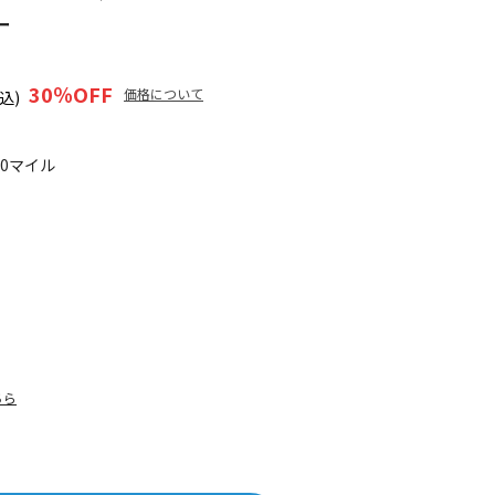
ー
30
％OFF
価格について
込)
30マイル
ちら