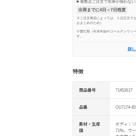
■ 複数点ご注文で在庫が揃わない
出荷までに4日～7日程度
※ご注文商品によっては、１点注文でも
おまとめのため）
※繁忙期（年末年始やゴールデンウィー
す。
詳し
特徴
商品番号
71453617
品番
OU7174-83
素材・生産
ボディ：
国
71%、ウ