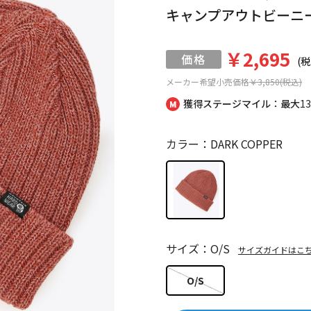
キャンプアウトビーニ
￥2,695
(税
メーカー希望小売価格
￥3,850(税込)
獲得ステージマイル：最大
1
カラー：DARK COPPER
サイズ：O/S
サイズガイドはこ
O/S